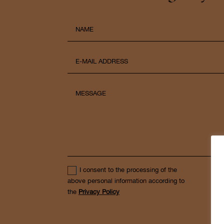
I consent to the processing of the
above personal information according to
the
Privacy Policy