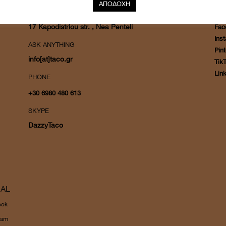
ΑΠΟΔΟΧΗ
ADDRESS
SOC
17 Kapodistriou str. , Nea Penteli
Fac
Ins
ASK ANYTHING
Pint
info[at]taco.gr
Tik
Lin
PHONE
+30 6980 480 613
SKYPE
DazzyTaco
IAL
ook
ram