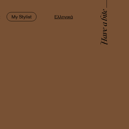
Have a bite
t
My Stylist
Ελληνικά