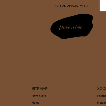
GET AN APPOINTMENT
SITEMAP
SOC
Have a Bite
Faceb
Home
Instag