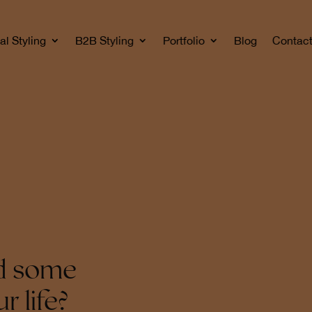
al Styling
B2B Styling
Portfolio
Blog
Contac
d some
r life?