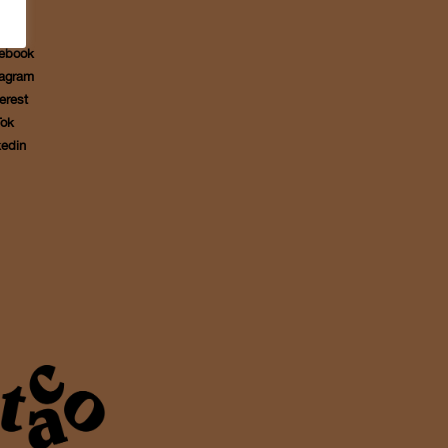
IAL
ebook
tagram
erest
Tok
kedin