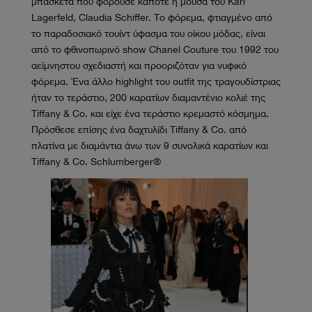
μπασκέτα που φορούσε κάποτε η μούσα του Karl
Lagerfeld, Claudia Schiffer. Το φόρεμα, φτιαγμένο από
το παραδοσιακό τουίντ ύφασμα του οίκου μόδας, είναι
από το φθινοπωρινό show Chanel Couture του 1992 του
αείμνηστου σχεδιαστή και προοριζόταν για νυφικό
φόρεμα. Ένα άλλο highlight του outfit της τραγουδίστριας
ήταν το τεράστιο, 200 καρατίων διαμαντένιο κολιέ της
Tiffany & Co. και είχε ένα τεράστιο κρεμαστό κόσμημα.
Πρόσθεσε επίσης ένα δαχτυλίδι Tiffany & Co. από
πλατίνα με διαμάντια άνω των 9 συνολικά καρατίων και
Tiffany & Co. Schlumberger®