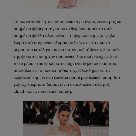
Το supermodel ήταν εντυπωσιακό με ένα αμάνικο ροζ και
ασημένιο φόρεμα τόγκα με ανθισμένο μπούστο από
ασημένιο φύλλο αλουμινίου. Το φόρεμα της είχε ψηλό
λαιμό από ασημένια φλοράλ απλικέ, ενώ το πλαϊνό
μέρος του κατέληγε σε μια σατέν ροζ τήβεννο. Στο πλάι
της φούστας υπήρχαν ασημένιες λεπτομέρειες, ενώ το
πίσω μέρος του φορέματος είχε ένα ψηλό σκίσιμο που
αποκάλυπτε τα μακριά πόδια της. Ολοκλήρωσε την
εμφάνισή της με ένα ζευγάρι ασημί μεταλλικές peep-toe
γόβες, κρεμαστά διαμαντένια σκουλαρίκια, ένα ροζ
clutch και εντυπωσιακή λάμψη.