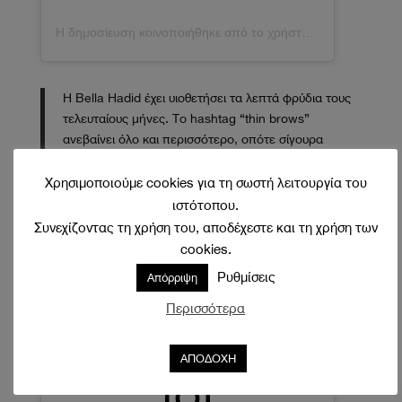
Η δημοσίευση κοινοποιήθηκε από το χρήστη Bella 🦋 (@bellahadid)
Η Bella Hadid έχει υιοθετήσει τα λεπτά φρύδια τους
τελευταίους μήνες. Το hashtag “thin brows”
ανεβαίνει όλο και περισσότερο, οπότε σίγουρα
μιλάμε για μια νέα τάση.
Χρησιμοποιούμε cookies για τη σωστή λειτουργία του
ιστότοπου.
Συνεχίζοντας τη χρήση του, αποδέχεστε και τη χρήση των
cookies.
Ρυθμίσεις
Απόρριψη
Περισσότερα
ΑΠΟΔΟΧΗ