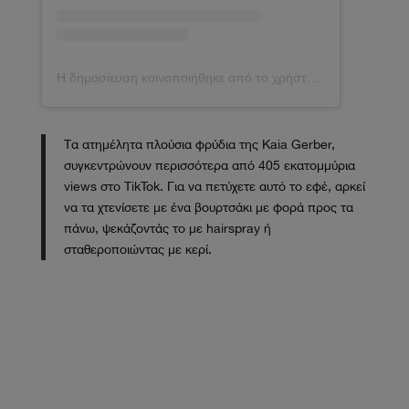
Η δημοσίευση κοινοποιήθηκε από το χρήστη DOVE (@dovecameron)
Τα ατημέλητα πλούσια φρύδια της Kaia Gerber,
συγκεντρώνουν περισσότερα από 405 εκατομμύρια
views στο TikTok. Για να πετύχετε αυτό το εφέ, αρκεί
να τα χτενίσετε με ένα βουρτσάκι με φορά προς τα
πάνω, ψεκάζοντάς το με hairspray ή
σταθεροποιώντας με κερί.