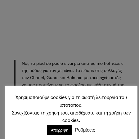
Ναι, το pied de poule είναι μία από τις πιο hot τάσεις
της μόδας για τον χειμώνα. Το είδαμε στις συλλογές
των Chanel, Gucci και Balmain με τους σχεδιαστές
να μας προτείνουν να το φορέσουμε κάθε στιγμή της
ημέρας.
Χρησιμοποιούμε cookies για τη σωστή λειτουργία του
ιστότοπου.
Φορέματα που είναι ιδανικά για τα office looks μας,
Συνεχίζοντας τη χρήση του, αποδέχεστε και τη χρήση των
παλτό και σακάκια που θα απογειώσουν τα every day
cookies.
σύνολα μας, αλλά και ζεστά πουλόβερ που θα μας
κρατήσουν την καλύτερη συντροφιά όλο τον χειμώνα.
Ρυθμίσεις
Απόρριψη