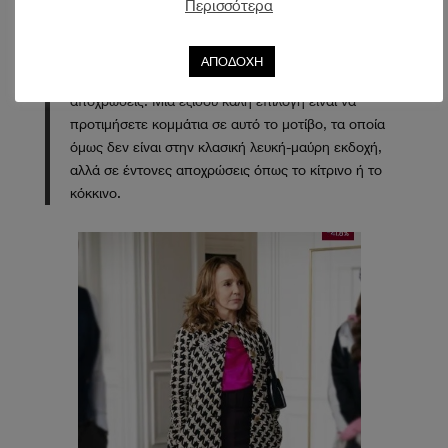
Περισσότερα
Εάν όμως θέλετε να πειραματιστείτε περισσότερο με
το στιλ σας, οι σχεδιαστές μόδας μας προτείνουν να
συνδυάσουμε κομμάτια σε pied de poule μοτίβο, τα
ΑΠΟΔΟΧΗ
οποία μπορεί να είναι σε διαφορετικό μέγεθος και
αποχρώσεις. Μία εξίσου καλή επιλογή είναι να
προτιμήσετε κομμάτια σε αυτό το μοτίβο, τα οποία
όμως δεν είναι στην κλασική λευκή-μαύρη εκδοχή,
αλλά σε έντονες αποχρώσεις όπως το κίτρινο ή το
κόκκινο.