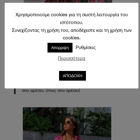
Χρησιμοποιούμε cookies για τη σωστή λειτουργία του
Stripes
ιστότοπου.
Συνεχίζοντας τη χρήση του, αποδέχεστε και τη χρήση των
Ριγέ το καλοκαίρι, shoking! Μην πάει όμως το μυαλό
cookies.
σου στην κλασική μαρινιέρα που είναι ακόμα ένα
διαχρονικό στυλ που αγαπάμε για τους καλοκαιρινούς
Ρυθμίσεις
Απόρριψη
μήνες. Φέτος οι ρίγες περνούν σε άλλο επίπεδο,
Περισσότερα
οριζόντιες, κάθετες, μπερδεμένες δημιουργώντας
διαφορετικά σχήματα πάνω στο ρούχο, σε έντονους
χρωματισμούς. Και μην προβληματίζεσαι για την
ΑΠΟΔΟΧΗ
φορά της ρίγας, δεν υπάρχουν κανόνες. Φόρα ό,τι
σου αρέσει, όπως σου αρέσει!