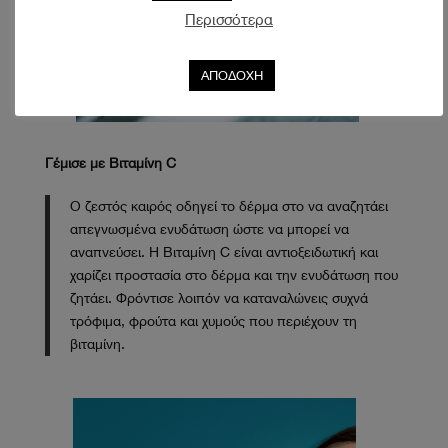
Περισσότερα
ΑΠΟΔΟΧΗ
Γέμισε με Βιταμίνη C
Ο ζεστός καιρός οδηγεί το δέρμα στο να αναζητάει
απεγνωσμένα ενυδάτωση ώστε να μπορεί να
αναπνεύσει. Η Βιταμίνη C είναι αντιοξειδωτική και
χαρίζει προστασία στο δέρμα και την ενυδάτωση που
ζητάει. Φρόντισε λοιπόν να καταναλώνεις συχνά
τρόφιμα, φρούτα και χυμούς που περιέχουν τη
βιταμίνη.