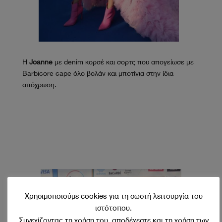
Η
Joanne
με denim κορσέ και σορτς που απογείωσε με
Barbicore cape όλο βολάν και μποτίνια στην ίδια
απόχρωση.
Χρησιμοποιούμε cookies για τη σωστή λειτουργία του
ιστότοπου.
Συνεχίζοντας τη χρήση του, αποδέχεστε και τη χρήση των