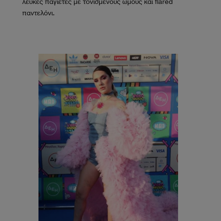
λευκές παγιέτες με τονισμένους ώμους και flared
παντελόνι.