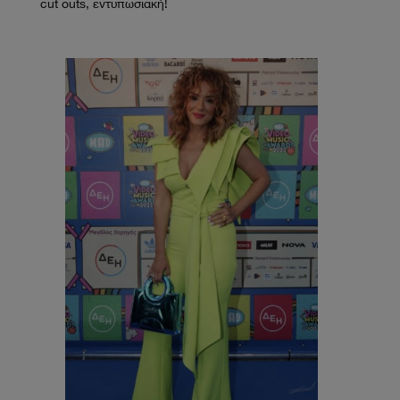
cut outs, εντυπωσιακή!