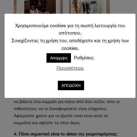
Χρησιμοποιούμε cookies για τη σωστή λειτουργία του
ιστότοπου.
Συνεχίζοντας τη χρήση του, αποδέχεστε και τη χρήση των
cookies.
Ρυθμίσεις
Απόρριψη
Περισσότερα
ΑΠΟΔΟΧΗ
3. Πώς θα ξέρετε ποια ρούχα θα αποχωριστείτε;
Το Dazzy Taco έχει τονίσει κι άλλες φορές πως αν έχετε
να βάλετε ένα κομμάτι για πάνω από δύο σεζόν, τότε οι
πιθανότητες να το ξαναφορέσετε είναι ελάχιστες.
Αφιερώστε χρόνο για να βρείτε ποια είναι αυτά τα
κομμάτια και αφήστε τα στην άκρη.
4. Πόσο σημαντικό είναι το detox της γκαρνταρόμπας;