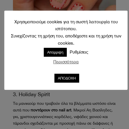
Χρησιμοποιούμε cookies για τη σωστή λειτουργία του
ιστότοπου.
Συνεχίζοντας τη χρήση του, αποδέχεστε και τη χρήση των
cookies.
Ρυθμίσεις
Απόρριψη
Περισσότερα
ΑΠΟΔΟΧΗ
3. Holiday Spirit
Τα μανικιούρ που τραβούν όλα τα βλέμματα ωστόσο είναι
αυτά που
ποντάρουν
στο nail art
. Μικροί Αη Βασίληδες,
γκι, χριστουγεννιάτικες κορδέλες, νιφάδες χιονιού και
τάρανδοι σχεδιάζονται με προσοχή πάνω σε διάφανες ή