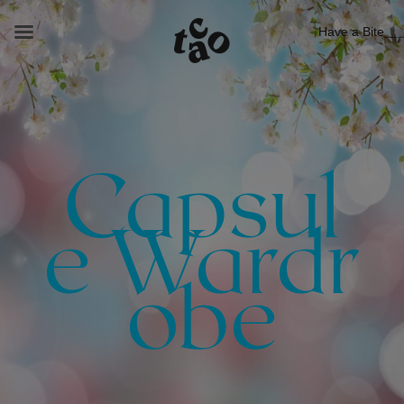
Have a Bite
Capsul
e Wardr
obe