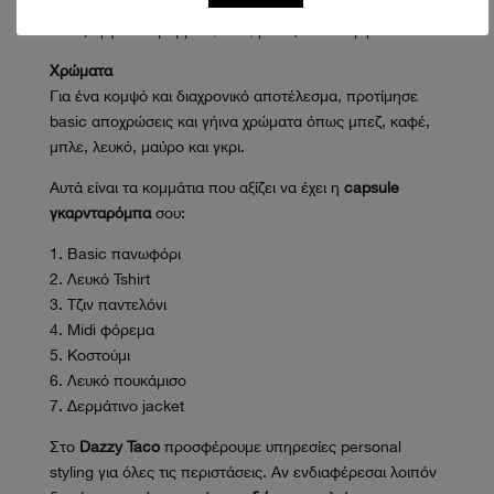
επέλεξε ανθεκτικά και υψηλής ποιότητας υφάσματα,
όπως οργανικό βαμβάκι, λινό, μετάξι και κασμίρ.
Χρώματα
Για ένα κομψό και διαχρονικό αποτέλεσμα, προτίμησε
basic αποχρώσεις και γήινα χρώματα όπως μπεζ, καφέ,
μπλε, λευκό, μαύρο και γκρι.
Αυτά είναι τα κομμάτια που αξίζει να έχει η
capsule
γκαρνταρόμπα
σου:
1. Basic πανωφόρι
2. Λευκό Tshirt
3. Τζιν παντελόνι
4. Midi φόρεμα
5. Κοστούμι
6. Λευκό πουκάμισο
7. Δερμάτινο jacket
Στο
Dazzy Taco
προσφέρουμε υπηρεσίες personal
styling για όλες τις περιστάσεις. Αν ενδιαφέρεσαι λοιπόν