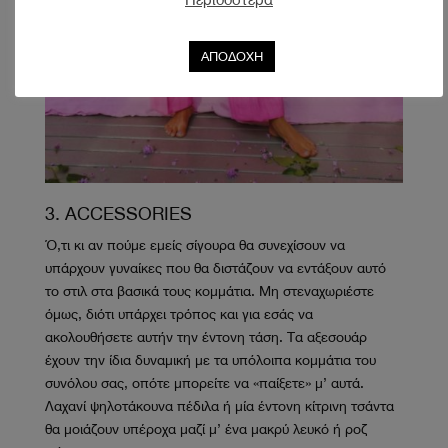
ΑΠΟΔΟΧΗ
3. ACCESSORIES
Ό,τι κι αν πούμε εμείς σίγουρα θα συνεχίσουν να
υπάρχουν γυναίκες που θα διστάζουν να εντάξουν αυτό
το στιλ στα βασικά τους κομμάτια. Μη στεναχωριέστε
όμως, διότι υπάρχει τρόπος και για εσάς να
ακολουθήσετε αυτήν την έντονη τάση. Τα αξεσουάρ
έχουν την ίδια δυναμική με τα υπόλοιπα κομμάτια του
συνόλου σας, οπότε μπορείτε να «παίξετε» μ’ αυτά.
Λαχανί ψηλοτάκουνα πέδιλα ή μία έντονη κίτρινη τσάντα
θα μοιάζουν υπέροχα μαζί μ’ ένα μακρύ λευκό ή ροζ