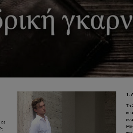
α
1. 
Το 
κομ
κομ
 σε
Μπο
ίς
παν