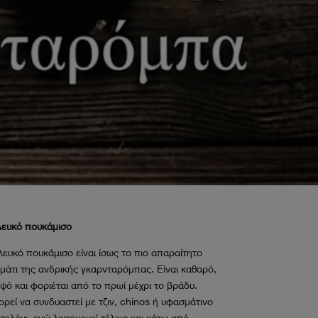
Λευκό πουκάμισο
λευκό πουκάμισο είναι ίσως το πιο απαραίτητο
μάτι της ανδρικής γκαρνταρόμπας. Είναι καθαρό,
ψό και φοριέται από το πρωί μέχρι το βράδυ.
ρεί να συνδυαστεί με τζιν, chinos ή υφασμάτινο
τελόνι, ενώ λειτουργεί τέλεια και κάτω από