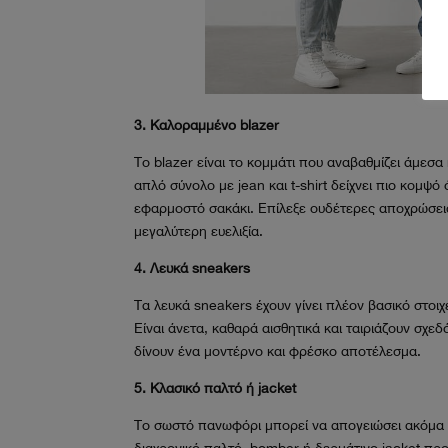
3. Καλοραμμένο blazer
Το blazer είναι το κομμάτι που αναβαθμίζει άμεσα
απλό σύνολο με jean και t-shirt δείχνει πιο κομψ
εφαρμοστό σακάκι. Επίλεξε ουδέτερες αποχρώσεις
μεγαλύτερη ευελιξία.
4. Λευκά sneakers
Τα λευκά sneakers έχουν γίνει πλέον βασικό στοιχ
Είναι άνετα, καθαρά αισθητικά και ταιριάζουν σχεδ
δίνουν ένα μοντέρνο και φρέσκο αποτέλεσμα.
5. Κλασικό παλτό ή jacket
Το σωστό πανωφόρι μπορεί να απογειώσει ακόμα κ
διαχρονικό παλτό, bomber ή δερμάτινο jacket προ