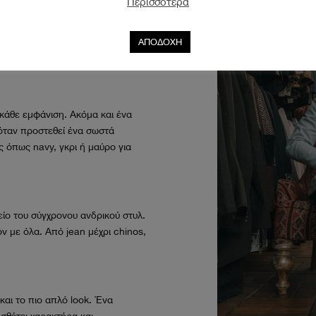
Περισσότερα
ΑΠΟΔΟΧΗ
 κάθε εμφάνιση. Ακόμα και ένα
ό όταν προστεθεί ένα σωστά
 όπως navy, γκρι ή μαύρο για
είο του σύγχρονου ανδρικού στυλ.
όν με όλα. Από jean μέχρι chinos,
αι το πιο απλό look. Ένα
σθέτει χαρακτήρα και