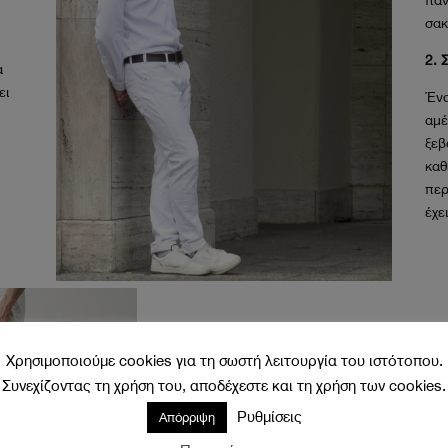
σακ
2. 
α
ει
Ένα
αμέ
ξεβ
καθ
περ
έχε
Χρησιμοποιούμε cookies για τη σωστή λειτουργία του ιστότοπου.
Συνεχίζοντας τη χρήση του, αποδέχεστε και τη χρήση των cookies.
Ρυθμίσεις
Απόρριψη